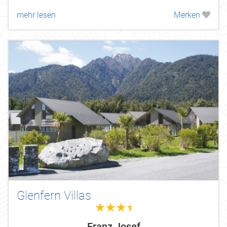
mehr lesen
Merken
Glenfern Villas
3.5
Franz Josef