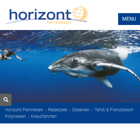
MENU
Horizont Fernreisen
›
Reiseziele
›
Ozeanien
›
Tahiti & Französisch
Polynesien
›
Kreuzfahrten