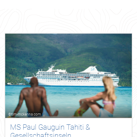
©tim-mckenna.com
MS Paul Gauguin Tahiti &
Gesellschaftsinseln