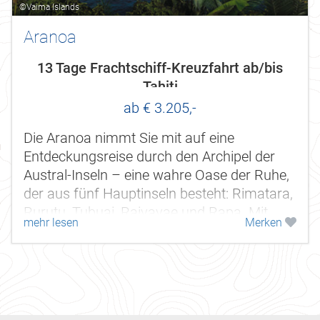
©Vaima Islands
Aranoa
13 Tage Frachtschiff-Kreuzfahrt ab/bis
Tahiti
ab € 3.205,-
Die Aranoa nimmt Sie mit auf eine
Entdeckungsreise durch den Archipel der
Austral-Inseln – eine wahre Oase der Ruhe,
der aus fünf Hauptinseln besteht: Rimatara,
Rurutu, Tubuai, Raivavae und Rapa. Mit
mehr lesen
Merken
üppig grünen Bergen,...