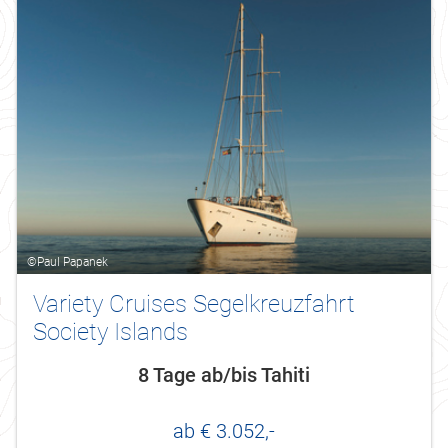
©Paul Papanek
Variety Cruises Segelkreuzfahrt
Society Islands
8 Tage ab/bis Tahiti
ab € 3.052,-