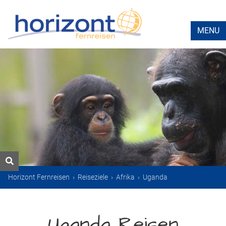
MENU
Horizont Fernreisen
›
Reiseziele
›
Afrika
›
Uganda
Uganda Reisen