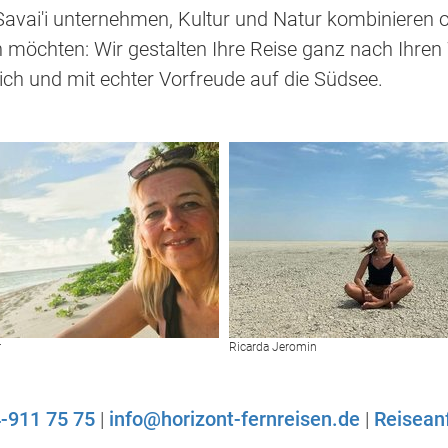
Savai'i unternehmen, Kultur und Natur kombinieren 
möchten: Wir gestalten Ihre Reise ganz nach Ihre
ch und mit echter Vorfreude auf die Südsee.
r
Ricarda Jeromin
-911 75 75
|
info@horizont-fernreisen.de
|
Reisean