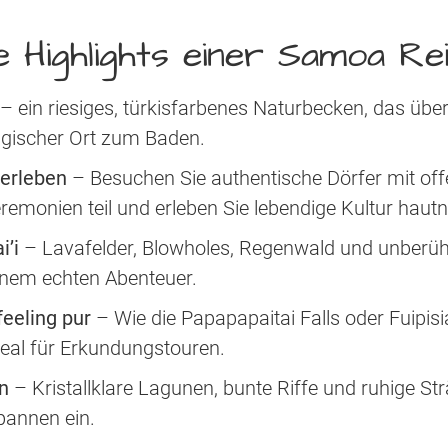
e Highlights einer Samoa Re
– ein riesiges, türkisfarbenes Naturbecken, das über e
magischer Ort zum Baden.
 erleben
– Besuchen Sie authentische Dörfer mit of
emonien teil und erleben Sie lebendige Kultur haut
i’i
– Lavafelder, Blowholes, Regenwald und unberüh
einem echten Abenteuer.
eeling pur
– Wie die Papapapaitai Falls oder Fuipis
deal für Erkundungstouren.
n
– Kristallklare Lagunen, bunte Riffe und ruhige S
pannen ein.