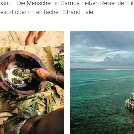
keit
– Die Menschen in Samoa heißen Reisende mit 
sort oder im einfachen Strand-Fale.