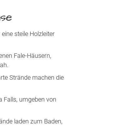
ise
ine steile Holzleiter
fenen Fale-Häusern,
nah.
rte Strände machen die
ia Falls, umgeben von
trände laden zum Baden,