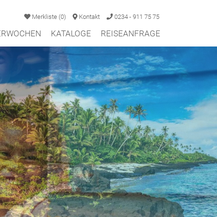
Merkliste
(
0
)
Kontakt
0234 - 911 75 75
TERWOCHEN
KATALOGE
REISEANFRAGE