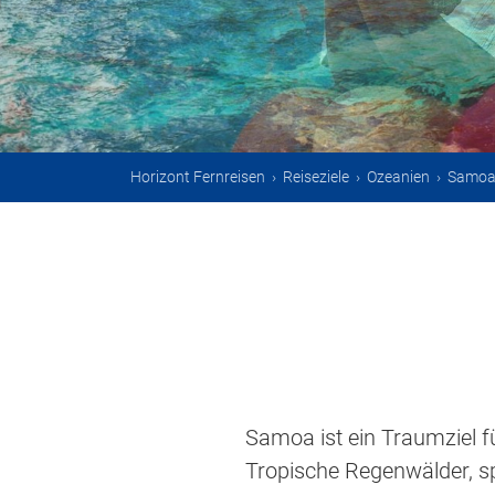
Horizont Fernreisen
›
Reiseziele
›
Ozeanien
›
Samo
Samoa ist ein Traumziel f
Tropische Regenwälder, s