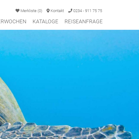
Merkliste
(
0
)
Kontakt
0234 - 911 75 75
TERWOCHEN
KATALOGE
REISEANFRAGE