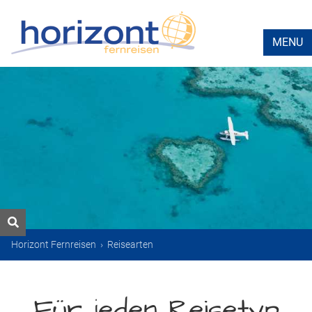
MENU
Horizont Fernreisen
›
Reisearten
Für jeden Reisetyp