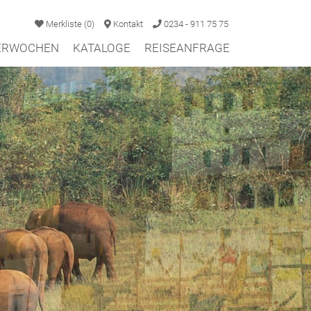
Merkliste
(
0
)
Kontakt
0234 - 911 75 75
TERWOCHEN
KATALOGE
REISEANFRAGE