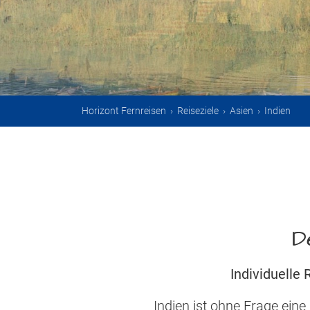
Horizont Fernreisen
›
Reiseziele
›
Asien
›
Indien
D
Individuelle
Indien ist ohne Frage eine