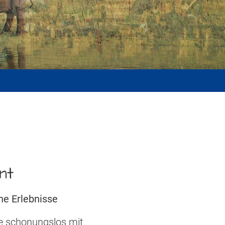
nt
he Erlebnisse
nne schonungslos mit