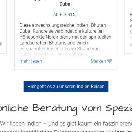
Tauchen Sie auf dieser außergewöhnlichen
Rundreise in die faszinierende Vielfalt
G
Nordindiens ein. Von den quirligen Gassen
M
Alt-Delhis über die prachtvollen
H
Maharadscha-Paläste Rajasthans bis hin zu
A
n
den spirituellen Ufern des heiligen...
a
mehr lesen
Merken
s
m
Hier geht es zu unseren Indien Reisen
nliche Beratung vom Spezia
Wir lieben Indien – und es gibt kaum ein faszinieren