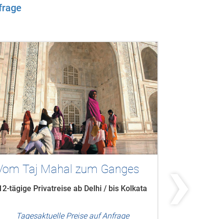
frage
›
Wüstenpaläste & Heiliger
Indiens
Ganges
den Spu
20-tägige private Nordindien Rundreise
13-tägige
ab/bis Delhi
Nati