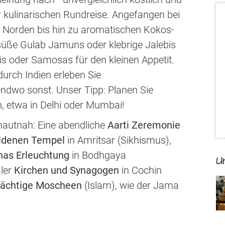
er kulinarischen Rundreise. Angefangen bei
 Norden bis hin zu aromatischen Kokos-
üße Gulab Jamuns oder klebrige Jalebis
s oder Samosas für den kleinen Appetit.
durch Indien erleben Sie
dwo sonst. Unser Tipp: Planen Sie
n, etwa in Delhi oder Mumbai!
hautnah: Eine abendliche
Aarti Zeremonie
ldenen Tempel
in Amritsar (Sikhismus),
has Erleuchtung
in Bodhgaya
U
aler
Kirchen und Synagogen
in Cochin
rächtige Moscheen
(Islam), wie der Jama