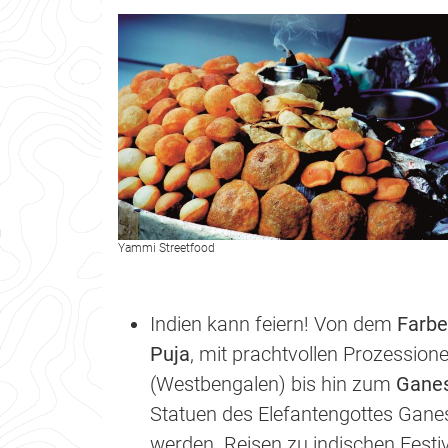
Yammi Streetfood
Indien kann feiern! Von dem
Farbe
Puja
, mit prachtvollen Prozession
(Westbengalen) bis hin zum
Ganes
Statuen des Elefantengottes Gan
werden. Reisen zu indischen Festiva