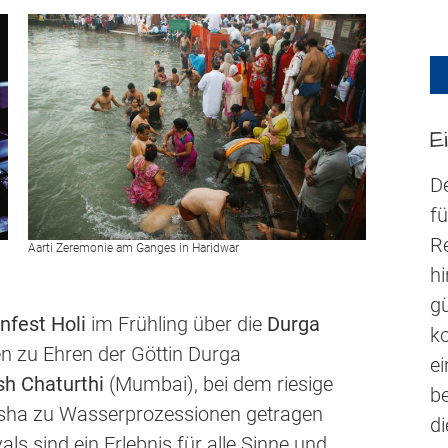
E
D
fü
R
Aarti Zeremonie am Ganges in Haridwar
h
gü
nfest Holi
im Frühling über die
Durga
k
en zu Ehren der Göttin Durga
ei
h Chaturthi
(Mumbai), bei dem riesige
be
esha zu Wasserprozessionen getragen
d
ls sind ein Erlebnis für alle Sinne und