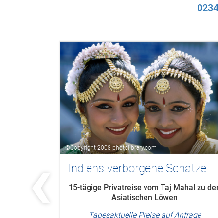
0234
‹
hätze
Indien, Bhutan & Dubai
Rundreise - Kultur, Himalaya
ahal zu den
& Strand
nfrage
14-tägige private Rundreise ab Delhi/bis