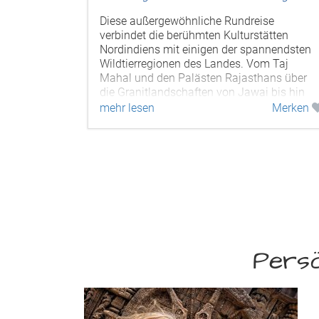
Dubai
se
ätten
ab € 3.815,-
nnendsten
Diese abwechslungsreiche Indien–Bhutan–
m Taj
Dubai Rundreise verbindet die kulturellen
ans über
Höhepunkte Nordindiens mit den spirituelle
 bis hin
Landschaften Bhutans und einem
Merken
entspannten Abschluss am Strand von
Dubai. Sie erleben die berühmten...
mehr lesen
Merken
Persö