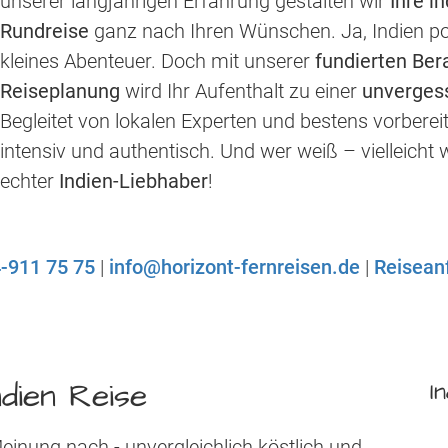
unserer langjährigen Erfahrung gestalten wir
Ihre i
Rundreise
ganz nach Ihren Wünschen. Ja, Indien pola
kleines Abenteuer. Doch mit unserer
fundierten Ber
Reiseplanung
wird Ihr Aufenthalt zu einer
unvergess
Begleitet von lokalen Experten und bestens vorbereit
intensiv und authentisch. Und wer weiß – vielleicht 
echter
Indien-Liebhaber
!
-911 75 75
|
info@horizont-fernreisen.de
|
Reisean
ndien Reise
I
Meinung nach - unvergleichlich köstlich und