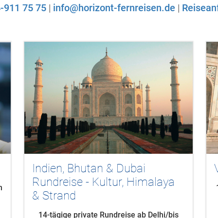
-911 75 75
|
info@horizont-fernreisen.de
|
Reisean
Vom Taj Mahal zum Ganges
12-tägige Privatreise ab Delhi / bis Kolkata
Tagesaktuelle Preise auf Anfrage