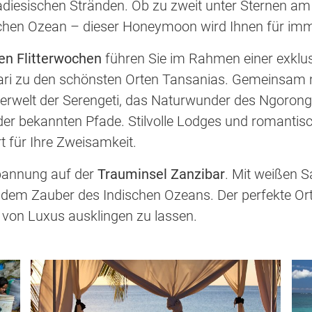
iesischen Stränden. Ob zu zweit unter Sternen am
en Ozean – dieser Honeymoon wird Ihnen für immer
en Flitterwochen
führen Sie im Rahmen einer exklusi
afari zu den schönsten Orten Tansanias. Gemeinsam 
ierwelt der Serengeti, das Naturwunder des Ngoron
 der bekannten Pfade. Stilvolle Lodges und romanti
 für Ihre Zweisamkeit.
pannung auf der
Trauminsel Zanzibar
. Mit weißen 
dem Zauber des Indischen Ozeans. Der perfekte Ort,
von Luxus ausklingen zu lassen.