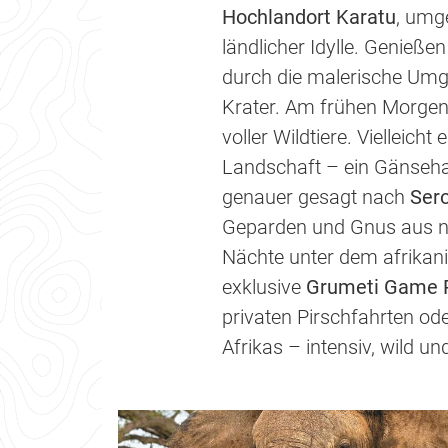
Hochlandort Karatu
, umg
ländlicher Idylle. Genieß
durch die malerische Umge
Krater. Am frühen Morgen
voller Wildtiere. Vielleich
Landschaft – ein Gänseha
genauer gesagt nach
Sero
Geparden und Gnus aus näc
Nächte unter dem afrikani
exklusive
Grumeti Game 
privaten Pirschfahrten o
Afrikas – intensiv, wild un