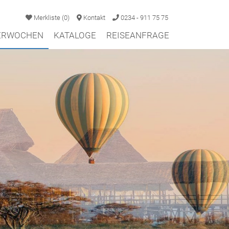
Merkliste
(
0
)
Kontakt
0234 - 911 75 75
TERWOCHEN
KATALOGE
REISEANFRAGE