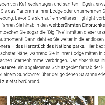
eben von Kaffeeplantagen und sanften Hügeln, erwa
en Sie das Panorama Ihrer Lodge oder unternehmen 
bung, bevor Sie sich auf ein weiteres Highlight vor
 fahren Sie hinab in den
weltberühmten Einbruchke
t entdecken Sie sogar die "Big Five" inmitten dieser u
utmoment! Dann zieht es Sie weiter in die endlosen
nera – das Herzstück des Nationalparks
. Hier be
hster Nähe, während Sie in Ihrer Lodge mitten in d
schen Sternenhimmel verbringen. Den Abschluss Ihre
Reserve
, ein abgelegenes Schutzgebiet fernab der k
der einem Sundowner über der goldenen Savanne erle
d zutiefst berührend.