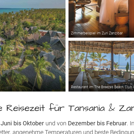
Zimmerbeispiel im Zuri Zanzibar
Restaurant im The Breezes Beach Club 
 Reisezeit für Tansania & Za
n
Juni bis Oktober
und von
Dezember bis Februar
. 
etter, angenehme Temperaturen und beste Bedingung