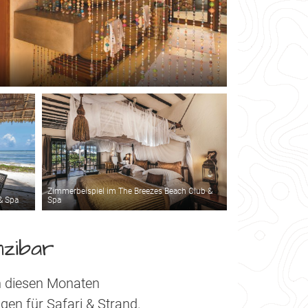
Zimmerbeispiel im The Breezes Beach Club &
& Spa
Spa
nzibar
In diesen Monaten
en für Safari & Strand.