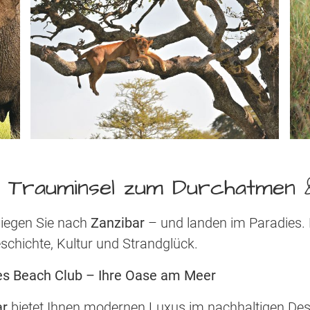
- Trauminsel zum Durchatmen
liegen Sie nach
Zanzibar
– und landen im Paradies. H
chichte, Kultur und Strandglück.
zes Beach Club – Ihre Oase am Meer
ar
bietet Ihnen modernen Luxus im nachhaltigen Desi