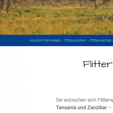
Horizont Fernreisen
›
Flitterwochen
›
Flitterwochen 
Flitte
Sie wünschen sich Flitter
Tansania und Zanzibar
– 