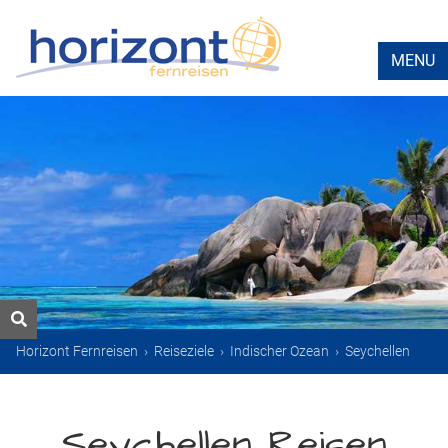
MENU
Horizont Fernreisen
›
Reiseziele
›
Indischer Ozean
›
Seychellen
Seychellen Reisen