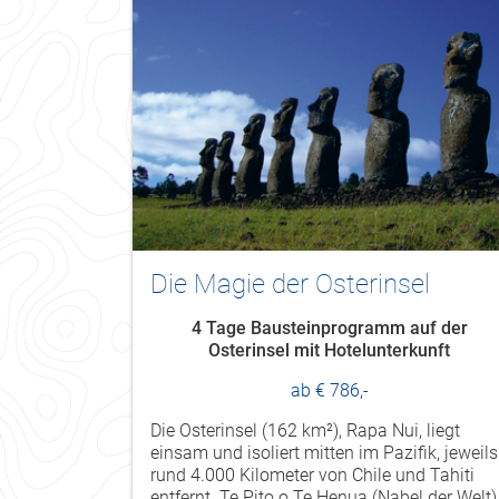
Die Magie der Osterinsel
4 Tage Bausteinprogramm auf der
Osterinsel mit Hotelunterkunft
ab € 786,-
Die Osterinsel (162 km²), Rapa Nui, liegt
einsam und isoliert mitten im Pazifik, jeweils
rund 4.000 Kilometer von Chile und Tahiti
entfernt. Te Pito o Te Henua (Nabel der Welt)