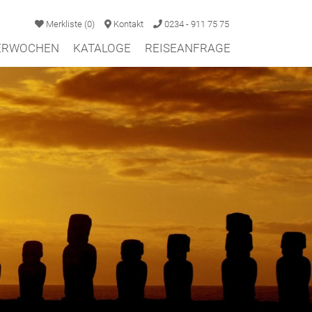
Merkliste
(
0
)
Kontakt
0234 - 911 75 75
TERWOCHEN
KATALOGE
REISEANFRAGE