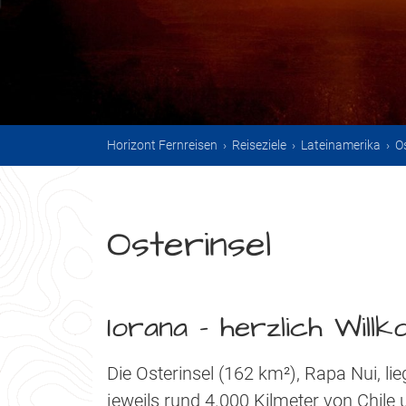
Horizont Fernreisen
›
Reiseziele
›
Lateinamerika
›
O
Osterinsel
Iorana – herzlich Will
Die Osterinsel (162 km²), Rapa Nui, lie
jeweils rund 4.000 Kilmeter von Chile u