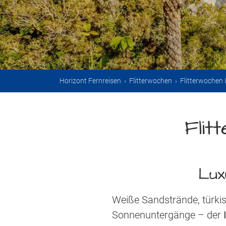
Horizont Fernreisen
›
Flitterwochen
›
Flitterwochen 
Flit
Lux
Weiße Sandstrände, türki
Sonnenuntergänge – der