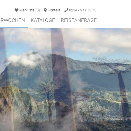
Merkliste
(
0
)
Kontakt
0234 - 911 75 75
TERWOCHEN
KATALOGE
REISEANFRAGE