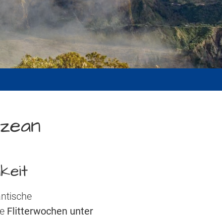
Ozean
keit
ntische
he
Flitterwochen unter