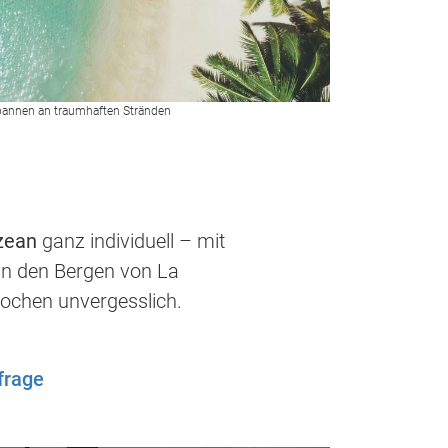
pannen an traumhaften Stränden
zean
ganz individuell – mit
in den Bergen von La
wochen unvergesslich.
frage