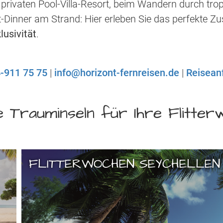
 privaten Pool-Villa-Resort, beim Wandern durch tr
t-Dinner am Strand: Hier erleben Sie das perfekte 
lusivität
.
-911 75 75
|
info@horizont-fernreisen.de
|
Reisean
 Trauminseln für Ihre Flitte
FLITTERWOCHEN SEYCHELLEN