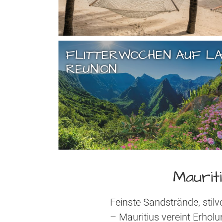
FLITTERWOCHEN AUF L
REUNION
Maurit
Feinste Sandstrände, stil
– Mauritius vereint Erholu