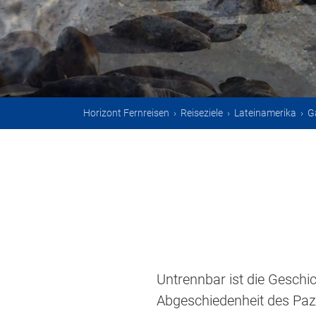
Horizont Fernreisen
›
Reiseziele
›
Lateinamerika
›
G
Untrennbar ist die Geschic
Abgeschiedenheit des Pazi