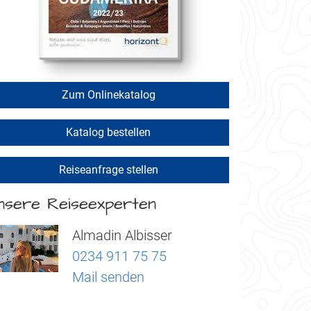
Zum Onlinekatalog
Katalog bestellen
Reiseanfrage stellen
nsere Reiseexperten
Almadin Albisser
0234 911 75 75
Mail senden