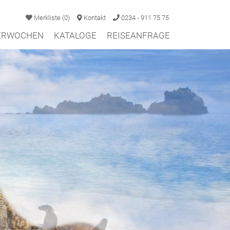
Merkliste
(
0
)
Kontakt
0234 - 911 75 75
TERWOCHEN
KATALOGE
REISEANFRAGE