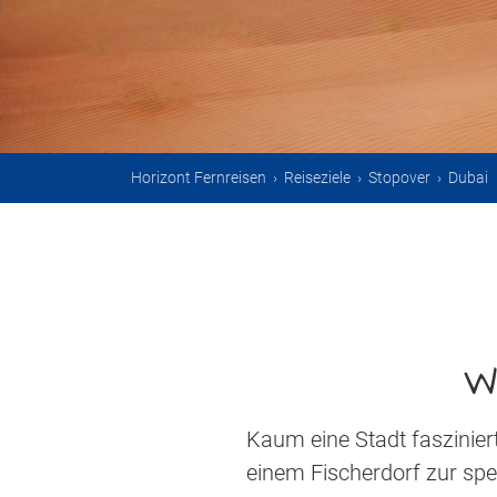
Horizont Fernreisen
›
Reiseziele
›
Stopover
›
Dubai
W
Kaum eine Stadt faszinier
einem Fischerdorf zur spe