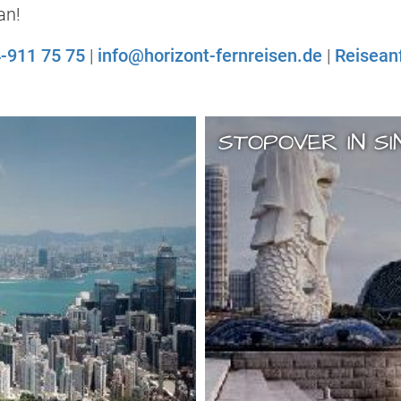
an!
-911 75 75
|
info@horizont-fernreisen.de
|
Reisean
STOPOVER IN S