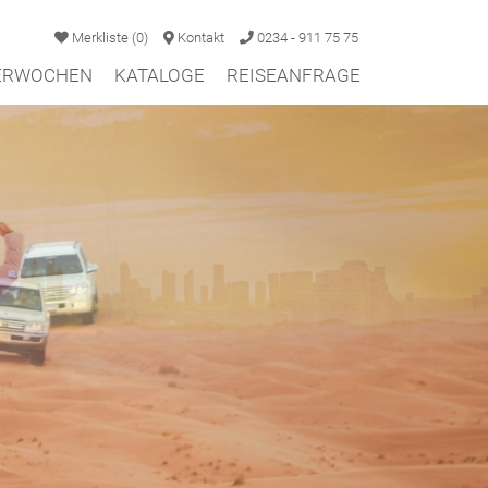
Merkliste
(
0
)
Kontakt
0234 - 911 75 75
TERWOCHEN
KATALOGE
REISEANFRAGE