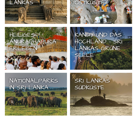
LANKAS
OSTKÜSTE
HEILIGES
KANDY UND DAS
ANURADHAPURA
HOCHLAND - SRI
ERLEBEN
LANKAS GRÜNE
SEELE
NATIONALPARKS
SRI LANKAS
IN SRI LANKA
SÜDKÜSTE