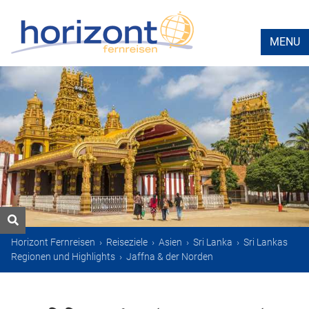
MENU
Horizont Fernreisen
›
Reiseziele
›
Asien
›
Sri Lanka
›
Sri Lankas
Regionen und Highlights
›
Jaffna & der Norden