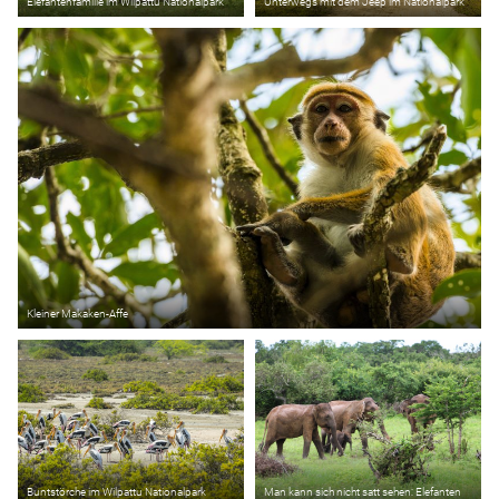
Elefantenfamilie im Wilpattu Nationalpark
Unterwegs mit dem Jeep im Nationalpark
Kleiner Makaken-Affe
Buntstörche im Wilpattu Nationalpark
Man kann sich nicht satt sehen: Elefanten