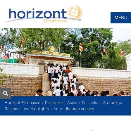
MENU
Horizont Fernreisen
›
Reiseziele
›
Asien
›
Sri Lanka
›
Sri Lankas
Regionen und Highlights
›
Anuradhapura erleben