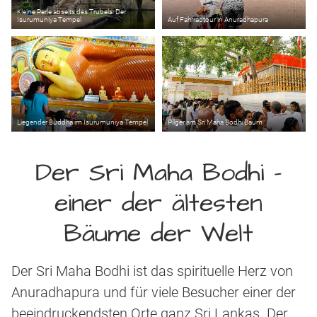
Kleine Perle abseits des Trubels: Der
Isurumuniya Tempel
Auf Fahrradtour in Anuradhapura
Liegender Buddha im Isurumuniya Tempel
Pilger am Sri Maha Bodhi Baum
Der Sri Maha Bodhi –
einer der ältesten
Bäume der Welt
Der Sri Maha Bodhi ist das spirituelle Herz von
Anuradhapura und für viele Besucher einer der
beeindruckendsten Orte ganz Sri Lankas. Der