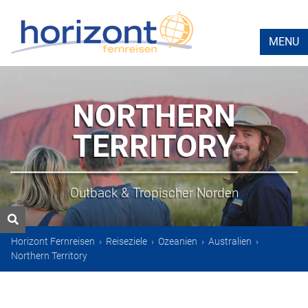
MENU
NORTHERN
TERRITORY
Outback & Tropischer Norden
Horizont Fernreisen
›
Reiseziele
›
Ozeanien
›
Australien
›
Northern Territory