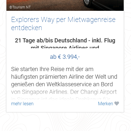
©Tourism NT
Explorers Way per Mietwagenreise
entdecken
21 Tage ab/bis Deutschland - inkl. Flug
mit Singapore Airlines und
Mietwagenreise ab Adelaide bis Darwin
ab € 3.994,-
Sie starten Ihre Reise mit der am
häufigsten prämierten Airline der Welt und
genießen den Weltklasseservice an Bord
von Singapore Airlines. Der Changi Airport
in Singapur ist das ideale Drehkreuz für
mehr lesen
Merken
Flüge zu den attraktivsten Zielen...