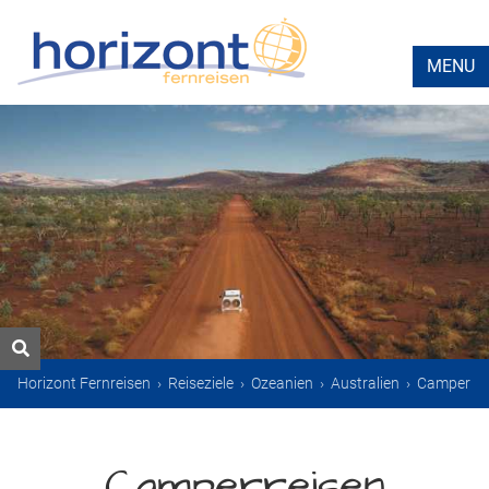
MENU
Horizont Fernreisen
›
Reiseziele
›
Ozeanien
›
Australien
›
Camper
Camperreisen