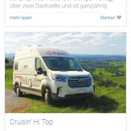
über zwei Dachzelte und ist ganzjährig
verfügbar. Ein zuverlässiger Outdoor-
mehr lesen
Merken
Begleiter mit viel Stauraum.
Cruisin' Hi Top