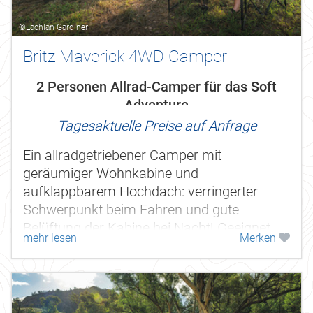
©Lachlan Gardiner
Britz Maverick 4WD Camper
2 Personen Allrad-Camper für das Soft
Adventure
Tagesaktuelle Preise auf Anfrage
Ein allradgetriebener Camper mit
geräumiger Wohnkabine und
aufklappbarem Hochdach: verringerter
Schwerpunkt beim Fahren und gute
Belüftung der Kabine bei Nacht! Geeignet
mehr lesen
Merken
für max. 2 Erwachsene.