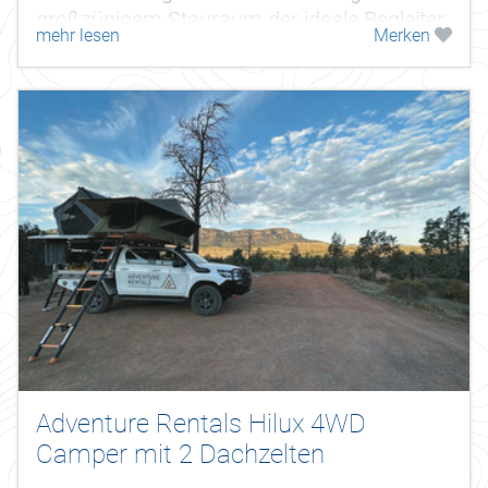
großzügigem Stauraum der ideale Begleiter
mehr lesen
Merken
für jegliche Campingreisen auch abseits...
Adventure Rentals Hilux 4WD
Camper mit 2 Dachzelten