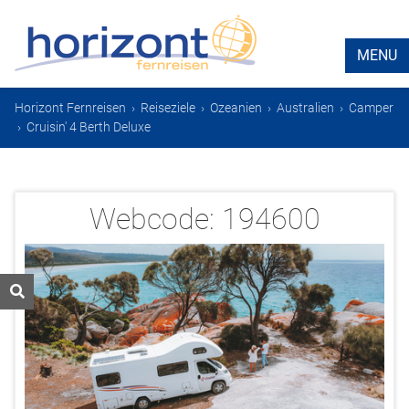
MENU
Horizont Fernreisen
›
Reiseziele
›
Ozeanien
›
Australien
›
Camper
›
Cruisin' 4 Berth Deluxe
Webcode:
194600