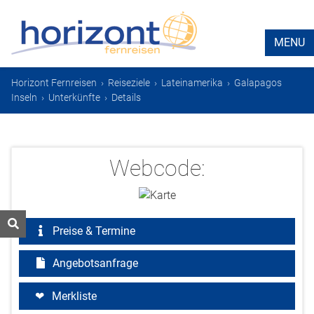
MENU
Horizont Fernreisen
›
Reiseziele
›
Lateinamerika
›
Galapagos
Inseln
›
Unterkünfte
›
Details
Webcode:
Preise & Termine
Angebotsanfrage
Merkliste