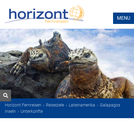
MENU
Horizont Fernreisen
›
Reiseziele
›
Lateinamerika
›
Galapagos
Inseln
›
Unterkünfte