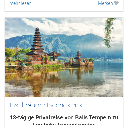
mehr lesen
Merken
erwartet Sie eine außergewöhnliche...
Inselträume Indonesiens
13-tägige Privatreise von Balis Tempeln zu
Lomboks Traumstränden