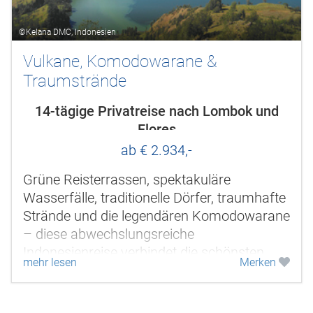
©Kelana DMC, Indonesien
Vulkane, Komodowarane &
Traumstrände
14-tägige Privatreise nach Lombok und
Flores
ab € 2.934,-
Grüne Reisterrassen, spektakuläre
Wasserfälle, traditionelle Dörfer, traumhafte
Strände und die legendären Komodowarane
– diese abwechslungsreiche
Indonesienreise verbindet die schönsten
mehr lesen
Merken
Seiten von Lombok und Flores mit einer...