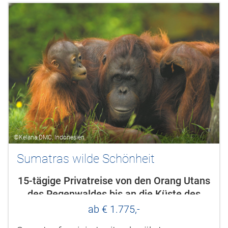
©Kelana DMC, Indonesien
Sumatras wilde Schönheit
15-tägige Privatreise von den Orang Utans
des Regenwaldes bis an die Küste des
Indischen Ozeans
ab € 1.775,-