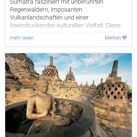
Sumatra fasziniert mit unberührten
Regenwäldern, imposanten
Vulkanlandschaften und einer
beeindruckenden kulturellen Vielfalt. Diese
abwechslungsreiche Rundreise führt Sie zu
mehr lesen
Merken
den Höhepunkten Nord- und Westsumatras
– von den frei...