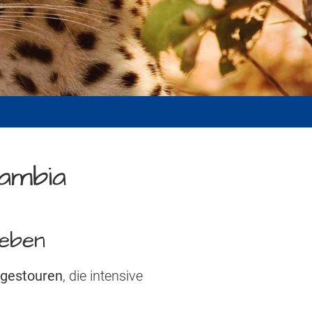
ambia
leben
agestouren
, die intensive