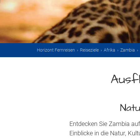
Horizont Fernreisen
›
Reiseziele
›
Afrika
›
Zambia
›
Ausf
Natu
Entdecken Sie Zambia auf
Einblicke in die Natur, Kul