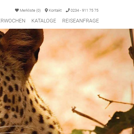
Merkliste
(
0
)
Kontakt
0234 - 911 75 75
TERWOCHEN
KATALOGE
REISEANFRAGE