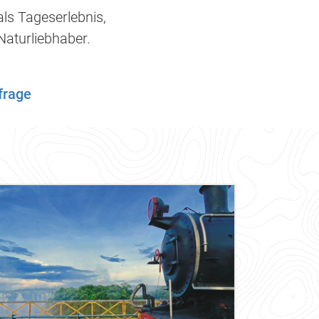
als Tageserlebnis,
 Naturliebhaber.
frage