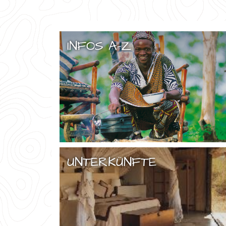
INFOS A–Z
UNTERKÜNFTE