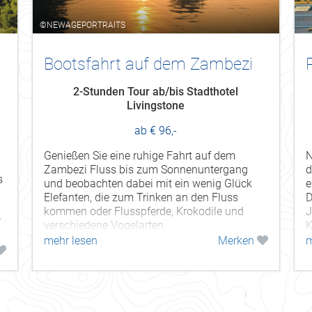
©NEWAGEPORTRAITS
Bootsfahrt auf dem Zambezi
2-Stunden Tour ab/bis Stadthotel
Livingstone
ab € 96,-
Genießen Sie eine ruhige Fahrt auf dem
N
Zambezi Fluss bis zum Sonnenuntergang
d
s
und beobachten dabei mit ein wenig Glück
e
Elefanten, die zum Trinken an den Fluss
D
kommen oder Flusspferde, Krokodile und
J
r
verschiedene Vogelarten.
K
mehr lesen
Merken
m