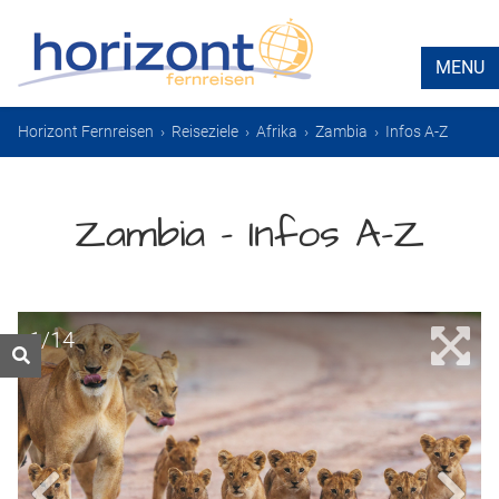
MENU
Horizont Fernreisen
›
Reiseziele
›
Afrika
›
Zambia
›
Infos A-Z
Zambia – Infos A-Z
1/14