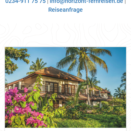
0234-911 75 75
|
info@horizont-fernreisen.de
|
Reiseanfrage