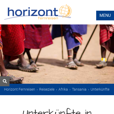
MENU
Horizont Fernreisen
›
Reiseziele
›
Afrika
›
Tansania
›
Unterkünfte
Unterkünfte in