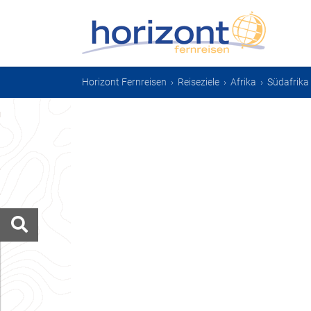
Horizont Fernreisen
›
Reiseziele
›
Afrika
›
Südafrika