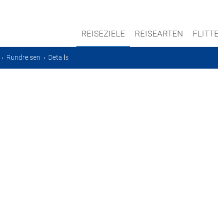
REISEZIELE
REISEARTEN
FLIT
›
Rundreisen
›
Details