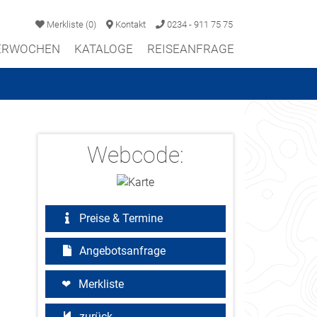
Merkliste
(
0
)
Kontakt
0234 - 911 75 75
TERWOCHEN
KATALOGE
REISEANFRAGE
Webcode:
Preise & Termine
Angebotsanfrage
Merkliste
zurück