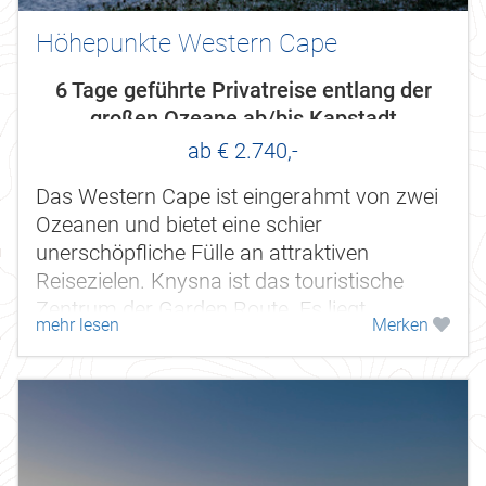
Höhepunkte Western Cape
6 Tage geführte Privatreise entlang der
großen Ozeane ab/bis Kapstadt
ab € 2.740,-
Das Western Cape ist eingerahmt von zwei
Ozeanen und bietet eine schier
unerschöpfliche Fülle an attraktiven
Reisezielen. Knysna ist das touristische
Zentrum der Garden Route. Es liegt
mehr lesen
Merken
eingebettet zwischen Wäldern, Bergen und
dem Meer an...