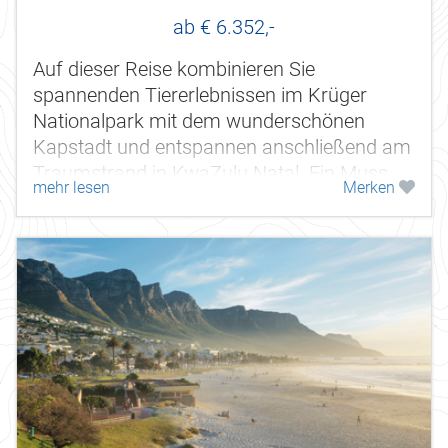
Johannesburg bis Durban
ab € 6.352,-
Auf dieser Reise kombinieren Sie
spannenden Tiererlebnissen im Krüger
Nationalpark mit dem wunderschönen
Kapstadt und entspannen anschließend am
Traumstrand in KwaZulu Natal. Ein Muss
mehr lesen
Merken
für Naturliebhaber! Hier erleben Sie
unverfälschte...