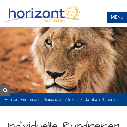
MENU
Horizont Fernreisen
›
Reiseziele
›
Afrika
›
Südafrika
›
Rundreisen
Individuelle Rundreisen