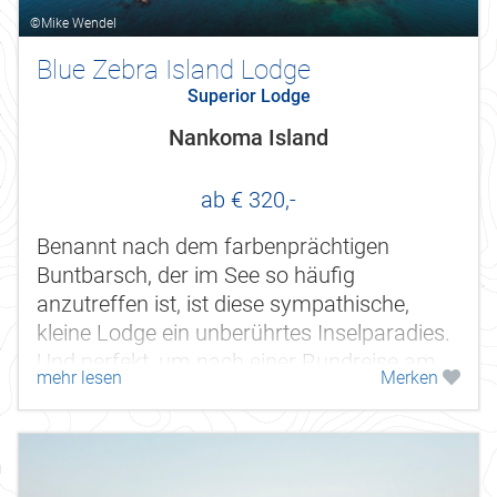
©Mike Wendel
Blue Zebra Island Lodge
Superior Lodge
Nankoma Island
ab € 320,-
Benannt nach dem farbenprächtigen
Buntbarsch, der im See so häufig
anzutreffen ist, ist diese sympathische,
kleine Lodge ein unberührtes Inselparadies.
Und perfekt, um nach einer Rundreise am
mehr lesen
Merken
See noch ein paar Tage auszuspannen.