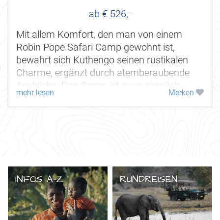
ab € 526,-
Mit allem Komfort, den man von einem
Robin Pope Safari Camp gewohnt ist,
bewahrt sich Kuthengo seinen rustikalen
Charme, ergänzt durch atemberaubende
Ausblicke. Das Camp ist zwar ziemlich
mehr lesen
Merken
abgeschieden von der Außenwelt, aber es
gibt...
INFOS A-Z
RUNDREISEN