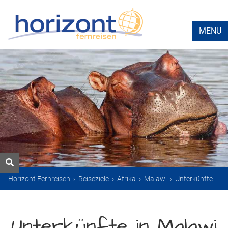
MENU
Horizont Fernreisen
›
Reiseziele
›
Afrika
›
Malawi
›
Unterkünfte
Unterkünfte in Malawi