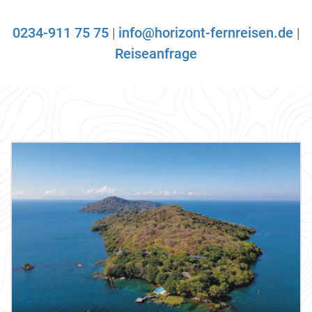
0234-911 75 75
|
info@horizont-fernreisen.de
|
Reiseanfrage