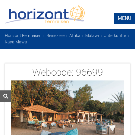
MENU
Horizont Fernreisen
›
Reiseziele
›
Afrika
›
Malawi
›
Unterkünfte
›
Kaya Mawa
Webcode:
96699