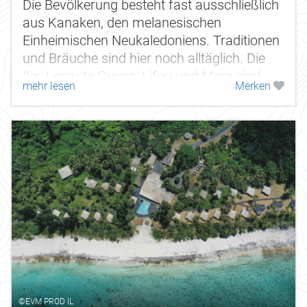
Die Bevölkerung besteht fast ausschließlich
aus Kanaken, den melanesischen
Einheimischen Neukaledoniens. Traditionen
und Bräuche sind hier noch alltäglich. Die
Iles Loyaute Ouvea, Lifou und Mare sind
mehr lesen
Merken
gehobene Atolle mit faszinierenden,...
©EVM PROD IL