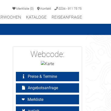
Merkliste
(
0
)
Kontakt
0234 - 911 75 75
TERWOCHEN
KATALOGE
REISEANFRAGE
Webcode:
Preise & Termine
Angebotsanfrage
Merkliste
zurück