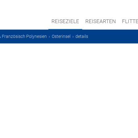
REISEZIELE
REISEARTEN
FLIT
 & Französisch Polynesien
›
Osterinsel
›
details