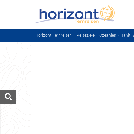
Horizont Fernreisen
›
Reiseziele
›
Ozeanien
›
Tahiti