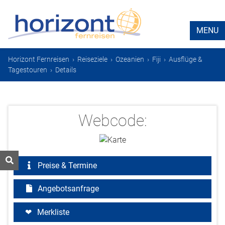
MENU
Horizont Fernreisen
›
Reiseziele
›
Ozeanien
›
Fiji
›
Ausflüge &
Tagestouren
›
Details
Webcode:
Preise & Termine
Angebotsanfrage
Merkliste