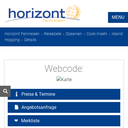
MENU
Horizont Fernreisen
›
Reiseziele
›
Ozeanien
›
Cook Inseln
›
Island
Hopping
›
Details
Webcode:
Preise & Termine
Angebotsanfrage
Merkliste