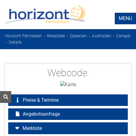
MENU
Horizont Fernreisen
›
Reiseziele
›
Ozeanien
›
Australien
›
Camper
›
Details
Webcode:
Preise & Termine
Angebotsanfrage
Merkliste