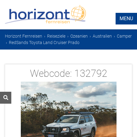
MENU
Horizont Fernreisen
›
Reiseziele
›
Ozeanien
›
Australien
›
Camper
›
RedSands Toyota Land Cruiser Prado
Webcode:
132792