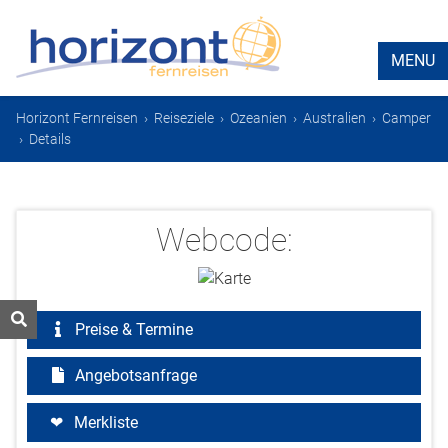
MENU
Horizont Fernreisen
›
Reiseziele
›
Ozeanien
›
Australien
›
Camper
›
Details
Webcode:
Preise & Termine
Angebotsanfrage
Merkliste