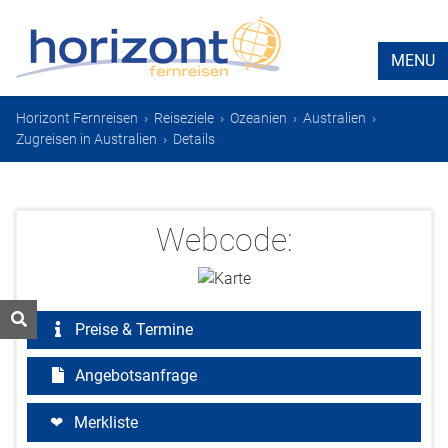
MENU
Horizont Fernreisen
›
Reiseziele
›
Ozeanien
›
Australien
›
Zugreisen in Australien
›
Details
Webcode:
Preise & Termine
Angebotsanfrage
Merkliste