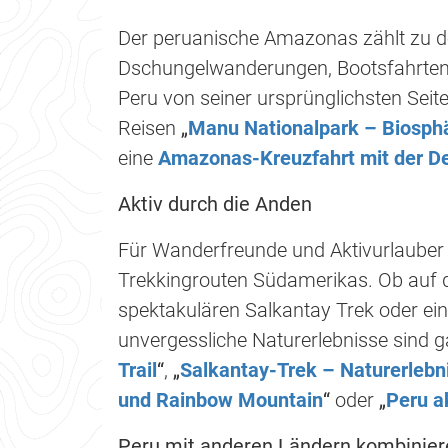
Der peruanische Amazonas zählt zu de
Dschungelwanderungen, Bootsfahrten 
Peru von seiner ursprünglichsten Sei
Reisen
„
Manu Nationalpark – Biosph
eine
Amazonas-Kreuzfahrt mit der Del
Aktiv durch die Anden
Für Wanderfreunde und Aktivurlauber b
Trekkingrouten Südamerikas. Ob auf 
spektakulären Salkantay Trek oder 
unvergessliche Naturerlebnisse sind g
Trail
“
,
„
Salkantay-Trek – Naturerleb
und Rainbow Mountain
“
oder
„
Peru a
Peru mit anderen Ländern kombinier