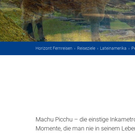
Horizont Fernreisen
›
Reiseziele
›
Lateinamerika
›
P
Machu Picchu – die einstige Inkametr
Momente, die man nie in seinem Leben 