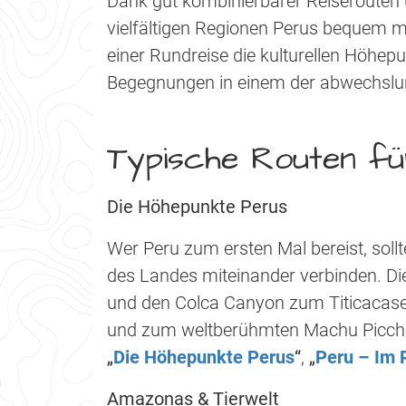
Dank gut kombinierbarer Reiserouten u
vielfältigen Regionen Perus bequem mi
einer Rundreise die kulturellen Höhep
Begegnungen in einem der abwechslu
Typische Routen fü
Die Höhepunkte Perus
Wer Peru zum ersten Mal bereist, sol
des Landes miteinander verbinden. Di
und den Colca Canyon zum Titicacasee
und zum weltberühmten Machu Picchu.
„
Die Höhepunkte Perus
“
,
„
Peru – Im 
Amazonas & Tierwelt