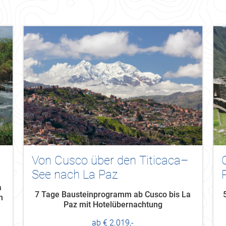
Von Cusco über den Titicaca–
See nach La Paz
a
7 Tage Bausteinprogramm ab Cusco bis La
n
Paz mit Hotelübernachtung
ab € 2.019,-