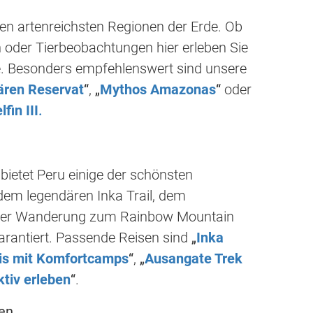
n artenreichsten Regionen der Erde. Ob
oder Tierbeobachtungen hier erleben Sie
te. Besonders empfehlenswert sind unsere
ären Reservat
“
,
„
Mythos Amazonas
“
oder
fin III
.
ietet Peru einige der schönsten
dem legendären Inka Trail, dem
einer Wanderung zum Rainbow Mountain
arantiert. Passende Reisen sind
„
Inka
nis mit Komfortcamps
“
,
„
Ausangate Trek
ktiv erleben
“
.
en