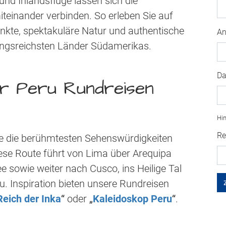
nd Inlandsflüge lassen sich die
teinander verbinden. So erleben Sie auf
unkte, spektakuläre Natur und authentische
An
ngsreichsten Länder Südamerikas.
Da
r Peru Rundreisen
Hin
Re
lte die berühmtesten Sehenswürdigkeiten
ese Route führt von Lima über Arequipa
 sowie weiter nach Cusco, ins Heilige Tal
 Inspiration bieten unsere Rundreisen
Reich der Inka
“
oder
„
Kaleidoskop Peru
“
.