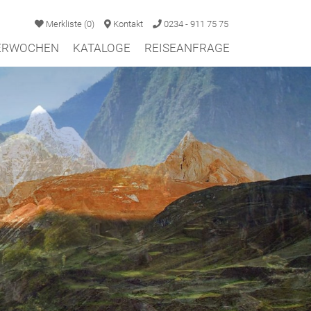
Merkliste
(
0
)
Kontakt
0234 - 911 75 75
TERWOCHEN
KATALOGE
REISEANFRAGE