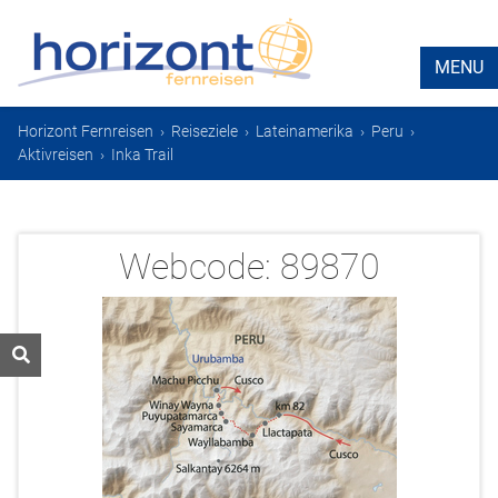
MENU
Horizont Fernreisen
›
Reiseziele
›
Lateinamerika
›
Peru
›
Aktivreisen
›
Inka Trail
Webcode:
89870