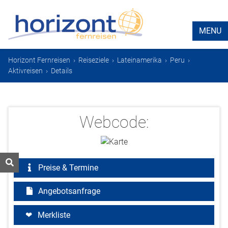
MENU
Horizont Fernreisen
›
Reiseziele
›
Lateinamerika
›
Peru
›
Aktivreisen
›
Details
Webcode:
Preise & Termine
Angebotsanfrage
Merkliste