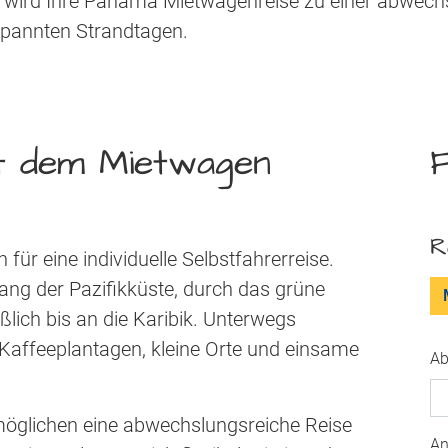
So wird Ihre Panama Mietwagenreise zu einer abwec
spannten Strandtagen.
mit dem Mietwagen
F
R
ür eine individuelle Selbstfahrerreise.
ang der Pazifikküste, durch das grüne
lich bis an die Karibik. Unterwegs
 Kaffeeplantagen, kleine Orte und einsame
Ab
öglichen eine abwechslungsreiche Reise
An