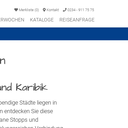
Merkliste
(
0
)
Kontakt
0234 - 911 75 75
TERWOCHEN
KATALOGE
REISEANFRAGE
n
und Karibik
endige Städte liegen in
n entdecken Sie diese
ntane Stopps und