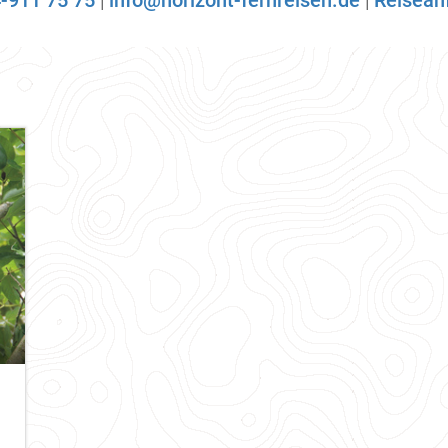
-911 75 75
|
info@horizont-fernreisen.de
|
Reisean