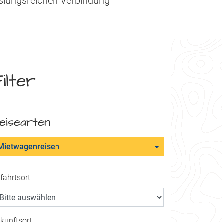
hslungsreichen Verbindung
ilter
eisearten
Mietwagenreisen
fahrtsort
kunftsort