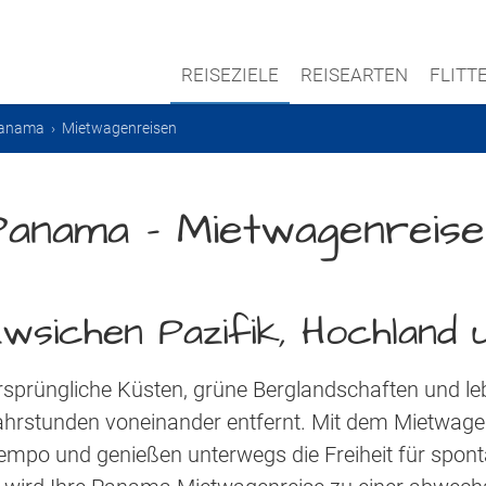
REISEZIELE
REISEARTEN
FLIT
anama
›
Mietwagenreisen
Panama – Mietwagenreise
l zwsichen Pazifik, Hochland 
sprüngliche Küsten, grüne Berglandschaften und leb
hrstunden voneinander entfernt. Mit dem Mietwage
 Tempo und genießen unterwegs die Freiheit für spo