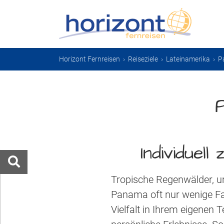
Horizont Fernreisen
›
Reiseziele
›
Lateinamerika
›
P
Individuel
Tropische Regenwälder, ur
Panama oft nur wenige Fa
Vielfalt in Ihrem eigenen