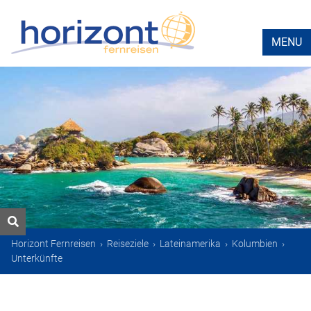
MENU
Horizont Fernreisen
›
Reiseziele
›
Lateinamerika
›
Kolumbien
›
Unterkünfte