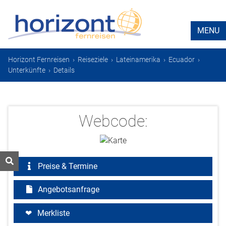
MENU
Horizont Fernreisen
›
Reiseziele
›
Lateinamerika
›
Ecuador
›
Unterkünfte
›
Details
Webcode:
Preise & Termine
Angebotsanfrage
Merkliste