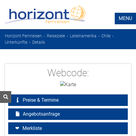
MENU
Horizont Fernreisen
›
Reiseziele
›
Lateinamerika
›
Chile
›
Unterkünfte
›
Details
Webcode:
Preise & Termine
Angebotsanfrage
Merkliste