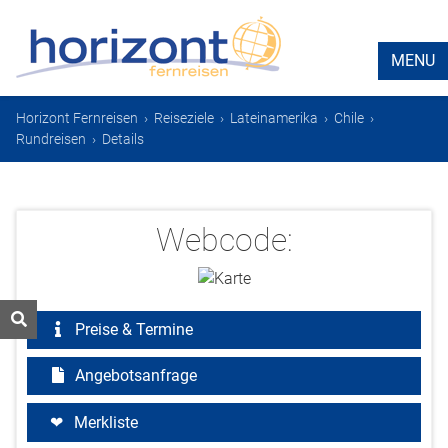
MENU
Horizont Fernreisen
›
Reiseziele
›
Lateinamerika
›
Chile
›
Rundreisen
›
Details
Webcode:
Preise & Termine
Angebotsanfrage
Merkliste