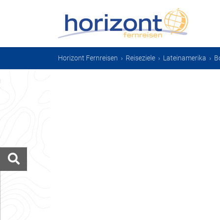
Horizont Fernreisen
›
Reiseziele
›
Lateinamerika
›
Bo