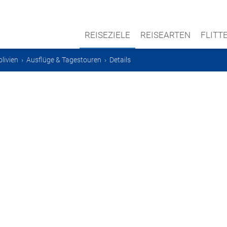
REISEZIELE
REISEARTEN
FLIT
livien
›
Ausflüge & Tagestouren
›
Details