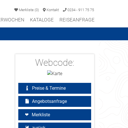
Merkliste
(
0
)
Kontakt
0234 - 911 75 75
TERWOCHEN
KATALOGE
REISEANFRAGE
Webcode:
Preise & Termine
Angebotsanfrage
Merkliste
zurück