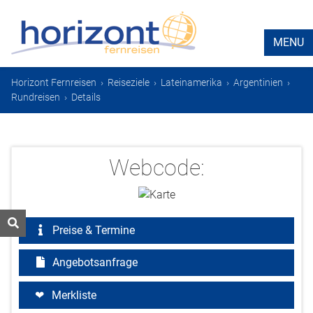
MENU
Horizont Fernreisen
›
Reiseziele
›
Lateinamerika
›
Argentinien
›
Rundreisen
›
Details
Webcode:
Preise & Termine
Angebotsanfrage
Merkliste