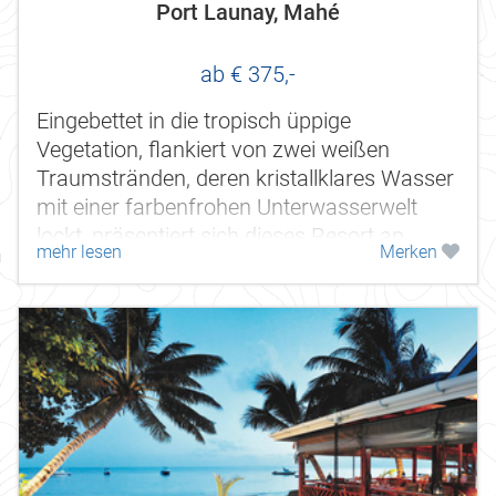
Port Launay, Mahé
ab € 375,-
Eingebettet in die tropisch üppige
Vegetation, flankiert von zwei weißen
Traumstränden, deren kristallklares Wasser
mit einer farbenfrohen Unterwasserwelt
lockt, präsentiert sich dieses Resort an
mehr lesen
Merken
Mahés Nordwestküste. Ein Ort zum...