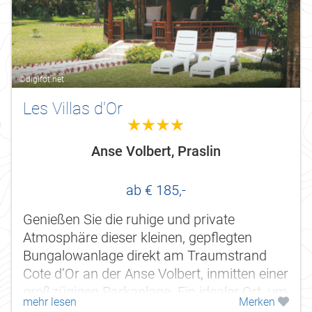
©digifot.net
Les Villas d'Or
4.0
Anse Volbert, Praslin
ab € 185,-
Genießen Sie die ruhige und private
Atmosphäre dieser kleinen, gepflegten
Bungalowanlage direkt am Traumstrand
Cote d’Or an der Anse Volbert, inmitten einer
großzügigen Parkanlage. Ein idealer Ort, um
mehr lesen
Merken
einen erholsamen Urlaub mit...