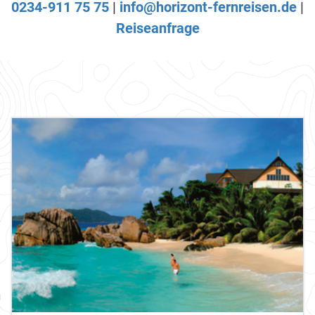
0234-911 75 75
|
info@horizont-fernreisen.de
|
Reiseanfrage