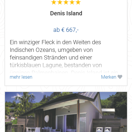
5.0
Denis Island
ab € 667,-
Ein winziger Fleck in den Weiten des
Indischen Ozeans, umgeben von
feinsandigen Stränden und einer
türkisblauen Lagune, bestanden von
üppigen Palmenhainen. Denis Island ist ein
mehr lesen
Merken
Ort, an dem Sie baden können, an dem Sie
sich erholen...