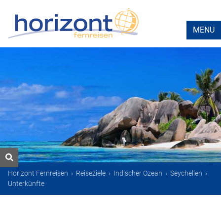
MENU
Horizont Fernreisen
›
Reiseziele
›
Indischer Ozean
›
Seychellen
›
Unterkünfte