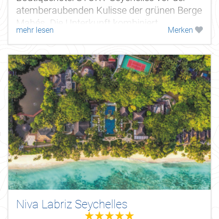
atemberaubenden Kulisse der grünen Berge
Mahés. Die Unterkunft kombiniert
mehr lesen
Merken
vollendeten Komfort und eleganten Luxus
mit...
Niva Labriz Seychelles
5.0