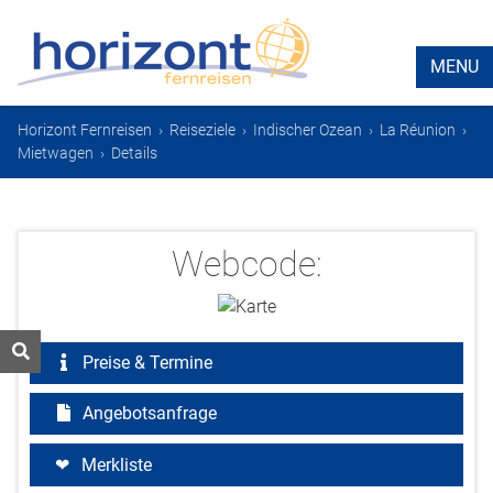
MENU
Horizont Fernreisen
›
Reiseziele
›
Indischer Ozean
›
La Réunion
›
Mietwagen
›
Details
Webcode:
Preise & Termine
Angebotsanfrage
Merkliste