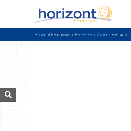
Horizont Fernreisen
›
Reiseziele
›
Asien
›
Vietnam