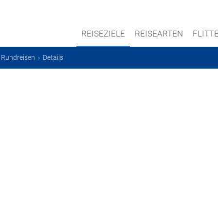
REISEZIELE
REISEARTEN
FLIT
›
Rundreisen
›
Details