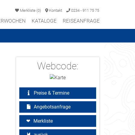
Merkliste
(
0
)
Kontakt
0234 - 911 75 75
TERWOCHEN
KATALOGE
REISEANFRAGE
Webcode:
Preise & Termine
Angebotsanfrage
Merkliste
zurück