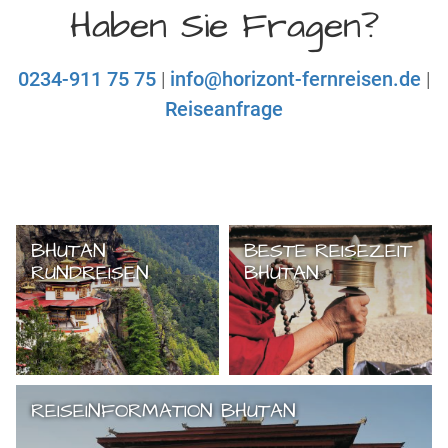
Haben Sie Fragen?
0234-911 75 75
|
info@horizont-fernreisen.de
|
Reiseanfrage
BHUTAN
BESTE REISEZEIT
RUNDREISEN
BHUTAN
REISEINFORMATION BHUTAN