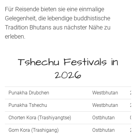
Für Reisende bieten sie eine einmalige
Gelegenheit, die lebendige buddhistische
Tradition Bhutans aus nächster Nähe zu
erleben.
Tshechu Festivals in
2026
Punakha Drubchen
Westbhutan
25
Punakha Tshechu
Westbhutan
26
Chorten Kora (Trashiyangtse)
Ostbhutan
03
Gom Kora (Trashigang)
Ostbhutan
28