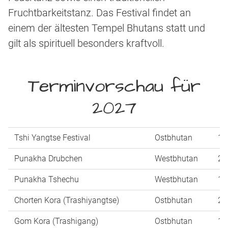
Fruchtbarkeitstanz. Das Festival findet an
einem der ältesten Tempel Bhutans statt und
gilt als spirituell besonders kraftvoll.
Terminvorschau für
2027
Tshi Yangtse Festival
Ostbhutan
14
Punakha Drubchen
Westbhutan
25
Punakha Tshechu
Westbhutan
16
Chorten Kora (Trashiyangtse)
Ostbhutan
20
Gom Kora (Trashigang)
Ostbhutan
15