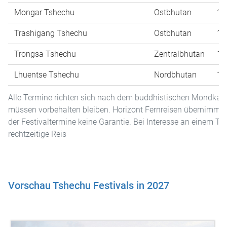
Mongar Tshechu
Ostbhutan
17
Trashigang Tshechu
Ostbhutan
18
Trongsa Tshechu
Zentralbhutan
18
Lhuentse Tshechu
Nordbhutan
18
Alle Termine richten sich nach dem buddhistischen Mondkal
müssen vorbehalten bleiben. Horizont Fernreisen übernimmt 
der Festivaltermine keine Garantie. Bei Interesse an einem Tsh
rechtzeitige Reis
Vorschau Tshechu Festivals in 2027