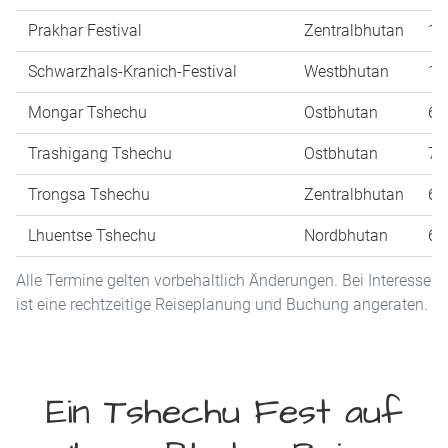
Prakhar Festival
Zentralbhutan
14
Schwarzhals-Kranich-Festival
Westbhutan
11
Mongar Tshechu
Ostbhutan
6.
Trashigang Tshechu
Ostbhutan
7.
Trongsa Tshechu
Zentralbhutan
6.
Lhuentse Tshechu
Nordbhutan
6.
Alle Termine gelten vorbehaltlich Änderungen. Bei Interesse 
ist eine rechtzeitige Reiseplanung und Buchung angeraten.
Ein Tshechu Fest auf