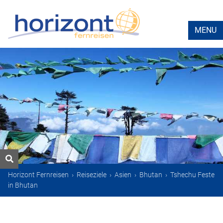
MENU
Horizont Fernreisen
›
Reiseziele
›
Asien
›
Bhutan
›
Tshechu Feste
in Bhutan