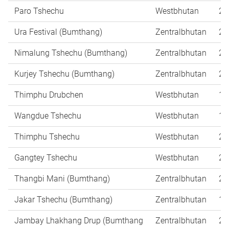
Paro Tshechu
Westbhutan
29
Ura Festival (Bumthang)
Zentralbhutan
29
Nimalung Tshechu (Bumthang)
Zentralbhutan
23
Kurjey Tshechu (Bumthang)
Zentralbhutan
24
Thimphu Drubchen
Westbhutan
17
Wangdue Tshechu
Westbhutan
19
Thimphu Tshechu
Westbhutan
21
Gangtey Tshechu
Westbhutan
24
Thangbi Mani (Bumthang)
Zentralbhutan
26
Jakar Tshechu (Bumthang)
Zentralbhutan
19
Jambay Lhakhang Drup (Bumthang
Zentralbhutan
25