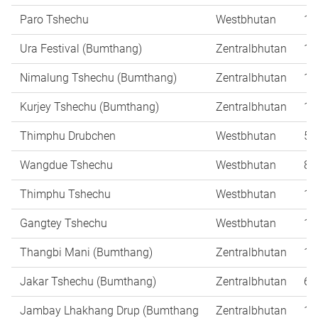
Paro Tshechu
Westbhutan
18
Ura Festival (Bumthang)
Zentralbhutan
18
Nimalung Tshechu (Bumthang)
Zentralbhutan
12
Kurjey Tshechu (Bumthang)
Zentralbhutan
14
Thimphu Drubchen
Westbhutan
5.
Wangdue Tshechu
Westbhutan
8-
Thimphu Tshechu
Westbhutan
10
Gangtey Tshechu
Westbhutan
13
Thangbi Mani (Bumthang)
Zentralbhutan
15
Jakar Tshechu (Bumthang)
Zentralbhutan
6-
Jambay Lhakhang Drup (Bumthang
Zentralbhutan
13