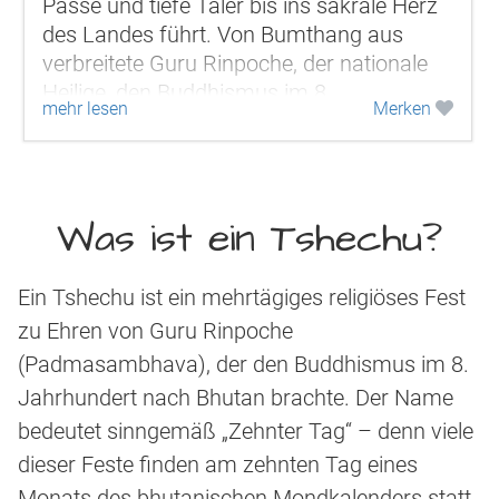
Pässe und tiefe Täler bis ins sakrale Herz
des Landes führt. Von Bumthang aus
verbreitete Guru Rinpoche, der nationale
Heilige, den Buddhismus im 8.
mehr lesen
Merken
Jahrhundert im ganzen Land. Jeder
Stein...
Was ist ein Tshechu?
Ein Tshechu ist ein mehrtägiges religiöses Fest
zu Ehren von Guru Rinpoche
(Padmasambhava), der den Buddhismus im 8.
Jahrhundert nach Bhutan brachte. Der Name
bedeutet sinngemäß „Zehnter Tag“ – denn viele
dieser Feste finden am zehnten Tag eines
Monats des bhutanischen Mondkalenders statt.